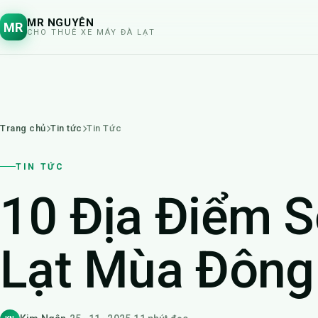
MR NGUYÊN
MR
CHO THUÊ XE MÁY ĐÀ LẠT
Trang chủ
Tin tức
Tin Tức
TIN TỨC
10 Địa Điểm 
Lạt Mùa Đông