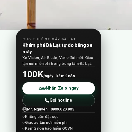
CHO THUÊ XE MÁY ĐÀ LẠT
Khám phá Đà Lạt tự do bằng xe
máy
Xe Vision, Air Blade, Vario đời mới. Giao
tận nơi miễn phí trong trung tâm Đà Lạt.
100K
/ngày · kèm 2 nón
Nhắn Zalo ngay
Zalo
Gọi hotline
Mr. Nguyên · 0909.020.903
Không cần đặt cọc
Giao xe tận nơi miễn phí
Kèm 2 nón bảo hiểm QCVN