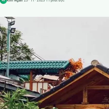
Kim Ngân
·
25 · 11 · 2025
·
11 phút đọc
KN