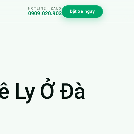
HOTLINE · ZALO
Đặt xe ngay
0909.020.903
ê Ly Ở Đà