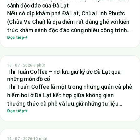
sành độc đáo của Đà Lạt
Nếu có dịp khám phá Đà Lạt, Chùa Linh Phước
(Chùa Ve Chai) là địa điểm rất đáng ghé với kiến
trúc khảm sành độc đáo cùng nhiều công trình…
Đọc tiếp
TIN TỨC
18 · 07 · 2026
8 phút
Thi Tuấn Coffee – nơi lưu giữ ký ức Đà Lạt qua
những món đồ cổ
Thi Tuấn Coffee là một trong những quán cà phê
hiếm hoi ở Đà Lạt kết hợp giữa không gian
thưởng thức cà phê và lưu giữ những tư liệu…
Đọc tiếp
TIN TỨC
14 · 07 · 2026
10 phút