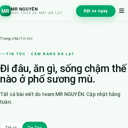
MR NGUYÊN
MR
Đặt xe ngay
CHO THUÊ XE MÁY ĐÀ LẠT
Trang chủ
Tin tức
TIN TỨC · CẨM NANG ĐÀ LẠT
Đi đâu, ăn gì, sống chậm thế
nào ở phố sương mù.
Tất cả bài viết do team MR NGUYÊN. Cập nhật hằng
tuần.
Tất cả
Tin Tức