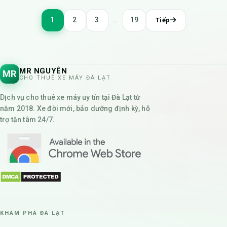
Phân
1
2
3
…
19
Tiếp
trang
bài
viết
MR NGUYÊN
MR
CHO THUÊ XE MÁY ĐÀ LẠT
Dịch vụ cho thuê xe máy uy tín tại Đà Lạt từ
năm 2018. Xe đời mới, bảo dưỡng định kỳ, hỗ
trợ tận tâm 24/7.
KHÁM PHÁ ĐÀ LẠT