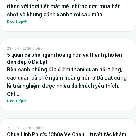
riêng với thời tiết mát mẻ, những cơn mưa bất
chợt và khung cảnh xanh tươi sau mùa…
Đọc tiếp
TIN TỨC
23 · 07 · 2026
9 phút
5 quán cà phê ngắm hoàng hôn và thành phố lên
đèn đẹp ở Đà Lạt
Bên cạnh những địa điểm tham quan nổi tiếng,
các quán cà phê ngắm hoàng hôn ở Đà Lạt cũng
là trải nghiệm được nhiều du khách yêu thích.
Chỉ…
Đọc tiếp
TIN TỨC
21 · 07 · 2026
9 phút
Chùa Linh Phước (Chùa Ve Chai) – tuyệt tác khảm