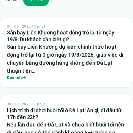
TIN TỨC
04 · 08 · 2026
15 phút
Sân bay Liên Khương hoạt động trở lại từ ngày
19/8: Du khách cần biết gì?
Sân bay Liên Khương dự kiến chính thức hoạt
động trở lại từ 0 giờ ngày 19/8/2026, giúp việc di
chuyển bằng đường hàng không đến Đà Lạt
thuận tiện…
Đọc tiếp
TIN TỨC
30 · 07 · 2026
11 phút
Lịch trình đi chơi buổi tối ở Đà Lạt: Ăn gì, đi đâu từ
17h đến 22h?
Nếu lần đầu đến Đà Lạt và chưa biết buổi tối nên
đi đâu, bạn có thể dành khoảng 5–6 tiếng để