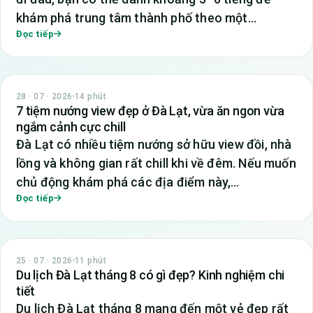
khám phá trung tâm thành phố theo một…
Đọc tiếp
TIN TỨC
28 · 07 · 2026
14 phút
7 tiệm nướng view đẹp ở Đà Lạt, vừa ăn ngon vừa
ngắm cảnh cực chill
Đà Lạt có nhiều tiệm nướng sở hữu view đồi, nhà
lồng và không gian rất chill khi về đêm. Nếu muốn
chủ động khám phá các địa điểm này,…
Đọc tiếp
TIN TỨC
25 · 07 · 2026
11 phút
Du lịch Đà Lạt tháng 8 có gì đẹp? Kinh nghiệm chi
tiết
Du lịch Đà Lạt tháng 8 mang đến một vẻ đẹp rất