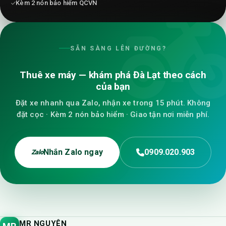
Kèm 2 nón bảo hiểm QCVN
SẴN SÀNG LÊN ĐƯỜNG?
Thuê xe máy — khám phá Đà Lạt theo cách
của bạn
Đặt xe nhanh qua Zalo, nhận xe trong 15 phút. Không
đặt cọc · Kèm 2 nón bảo hiểm · Giao tận nơi miễn phí.
Nhắn Zalo ngay
0909.020.903
Zalo
MR NGUYÊN