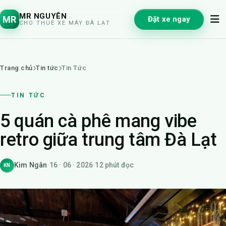
MR NGUYÊN
MR
Đặt xe ngay
CHO THUÊ XE MÁY ĐÀ LẠT
Trang chủ
Tin tức
Tin Tức
TIN TỨC
5 quán cà phê mang vibe
retro giữa trung tâm Đà Lạt
Kim Ngân
·
16 · 06 · 2026
·
12 phút đọc
KN