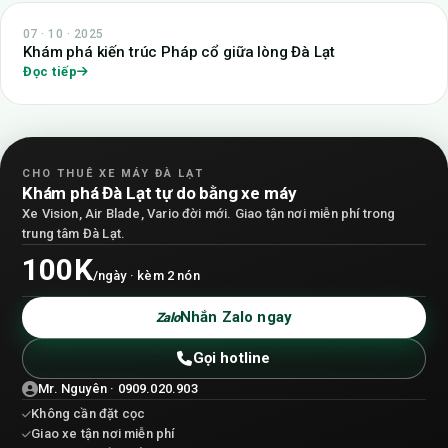
07 · 10 · 2025
Khám phá kiến trúc Pháp cổ giữa lòng Đà Lạt
Đọc tiếp
CHO THUÊ XE MÁY ĐÀ LẠT
Khám phá Đà Lạt tự do bằng xe máy
Xe Vision, Air Blade, Vario đời mới. Giao tận nơi miễn phí trong
trung tâm Đà Lạt.
100K
/ngày · kèm 2 nón
Nhắn Zalo ngay
Zalo
Gọi hotline
Mr. Nguyên · 0909.020.903
Không cần đặt cọc
Giao xe tận nơi miễn phí