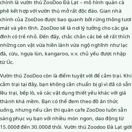
chính là vườn thú ZooDoo Đà Lạt – mô hình quán cà
phê kết hợp với vườn thú mở rất độc đáo. Gian nhà
chính của ZooDoo được bao quanh bởi rừng thông tươi
mát và yên tĩnh. ZooDoo sẽ là nơi lý tưởng cho các gia
đình có trẻ nhỏ. Đến đây, chắc chắn các bé sẽ rất thích
những con vật vừa hiền lành vừa ngộ nghĩnh như lạc
đà, cừu, ngựa lùn, kangaroo, v.v. chủ yếu được nhập
từ Úc.
Vườn thú ZooDoo còn là điểm tuyệt vời để cắm trại. Khi
cắm trại tại đây, bạn không cần chuẩn bị gì vì đã có sẵn
lều trại, bếp lò, và các vật dụng thiết yếu khác với giá
thành khá mềm. Bạn có thể đem theo đồ ăn thức
uống, nhưng nếu cần thì quán cafe ZooDoo luôn sẵn
sàng phục vụ bạn với nhiều món ngon, dao động từ
15.000đ đến 30.000đ thôi. Vườn thú Zoodoo Đà Lạt giới