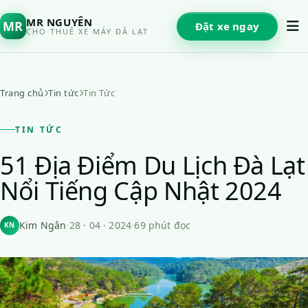
MR NGUYÊN
MR
Đặt xe ngay
CHO THUÊ XE MÁY ĐÀ LẠT
Trang chủ
Tin tức
Tin Tức
TIN TỨC
51 Địa Điểm Du Lịch Đà Lạt
Nổi Tiếng Cập Nhật 2024
Kim Ngân
·
28 · 04 · 2024
·
69 phút đọc
KN