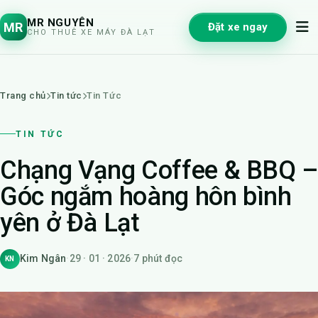
MR NGUYÊN
MR
Đặt xe ngay
CHO THUÊ XE MÁY ĐÀ LẠT
Trang chủ
Tin tức
Tin Tức
TIN TỨC
Chạng Vạng Coffee & BBQ –
Góc ngắm hoàng hôn bình
yên ở Đà Lạt
Kim Ngân
·
29 · 01 · 2026
·
7 phút đọc
KN