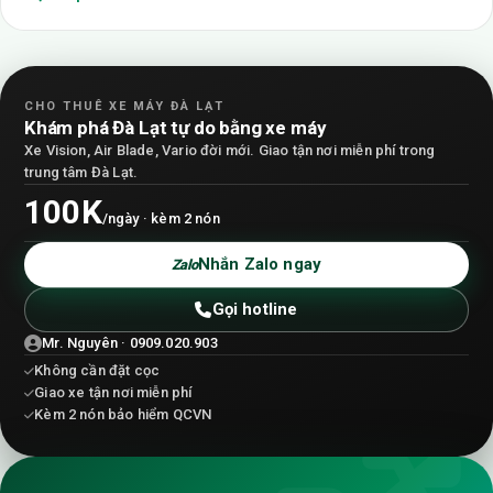
CHO THUÊ XE MÁY ĐÀ LẠT
Khám phá Đà Lạt tự do bằng xe máy
Xe Vision, Air Blade, Vario đời mới. Giao tận nơi miễn phí trong
trung tâm Đà Lạt.
100K
/ngày · kèm 2 nón
Nhắn Zalo ngay
Zalo
Gọi hotline
Mr. Nguyên · 0909.020.903
Không cần đặt cọc
Giao xe tận nơi miễn phí
Kèm 2 nón bảo hiểm QCVN