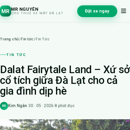
MR NGUYÊN
MR
Đặt xe ngay
CHO THUÊ XE MÁY ĐÀ LẠT
Trang chủ
Tin tức
Tin Tức
TIN TỨC
Dalat Fairytale Land – Xứ sở
cổ tích giữa Đà Lạt cho cả
gia đình dịp hè
Kim Ngân
·
30 · 05 · 2026
·
8 phút đọc
KN