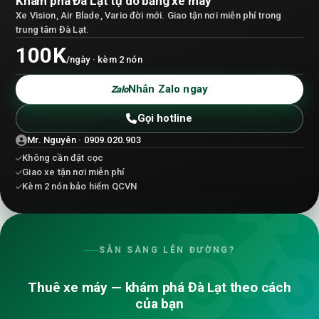
Khám phá Đà Lạt tự do bằng xe máy
Xe Vision, Air Blade, Vario đời mới. Giao tận nơi miễn phí trong
trung tâm Đà Lạt.
100K
/ngày · kèm 2 nón
Nhắn Zalo ngay
Zalo
Gọi hotline
Mr. Nguyên · 0909.020.903
Không cần đặt cọc
Giao xe tận nơi miễn phí
Kèm 2 nón bảo hiểm QCVN
SẴN SÀNG LÊN ĐƯỜNG?
Thuê xe máy — khám phá Đà Lạt theo cách
của bạn