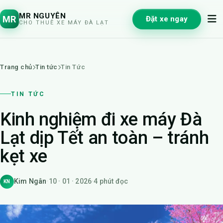
MR NGUYÊN
MR
Đặt xe ngay
CHO THUÊ XE MÁY ĐÀ LẠT
Trang chủ
Tin tức
Tin Tức
TIN TỨC
Kinh nghiệm đi xe máy Đà
Lạt dịp Tết an toàn – tránh
kẹt xe
Kim Ngân
·
10 · 01 · 2026
·
4 phút đọc
KN