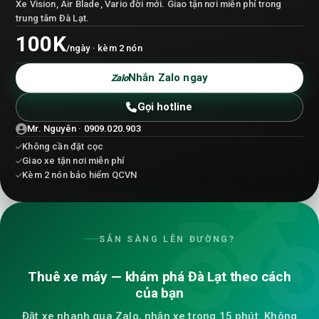
Xe Vision, Air Blade, Vario đời mới. Giao tận nơi miễn phí trong
trung tâm Đà Lạt.
100K
/ngày · kèm 2 nón
Nhắn Zalo ngay
Zalo
Gọi hotline
Mr. Nguyên · 0909.020.903
Không cần đặt cọc
Giao xe tận nơi miễn phí
Kèm 2 nón bảo hiểm QCVN
SẴN SÀNG LÊN ĐƯỜNG?
Thuê xe máy — khám phá Đà Lạt theo cách
của bạn
Đặt xe nhanh qua Zalo, nhận xe trong 15 phút. Không