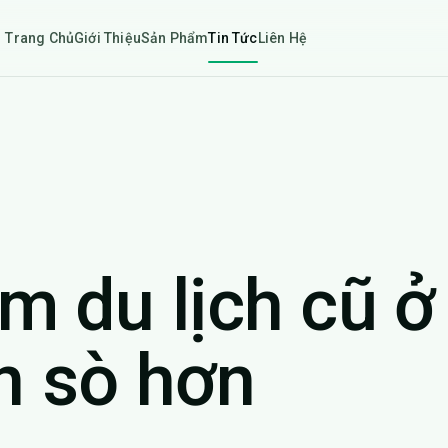
Trang Chủ
Giới Thiệu
Sản Phẩm
Tin Tức
Liên Hệ
m du lịch cũ ở
ịn sò hơn