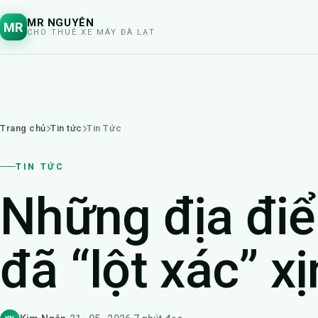
MR NGUYÊN
MR
CHO THUÊ XE MÁY ĐÀ LẠT
Trang chủ
Tin tức
Tin Tức
TIN TỨC
Những địa điể
đã “lột xác” x