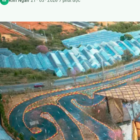
Kim Ngân
·
21 · 05 · 2026
·
7 phút đọc
KN