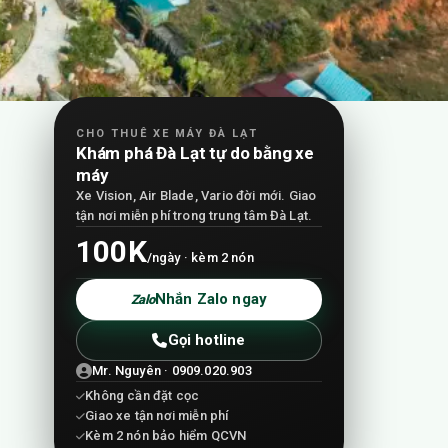
CHO THUÊ XE MÁY ĐÀ LẠT
Khám phá Đà Lạt tự do bằng xe
máy
Xe Vision, Air Blade, Vario đời mới. Giao
tận nơi miễn phí trong trung tâm Đà Lạt.
100K
/ngày · kèm 2 nón
Nhắn Zalo ngay
Zalo
Gọi hotline
Mr. Nguyên · 0909.020.903
Không cần đặt cọc
Giao xe tận nơi miễn phí
Kèm 2 nón bảo hiểm QCVN