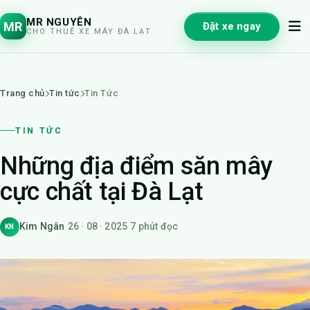
MR NGUYÊN
MR
Đặt xe ngay
CHO THUÊ XE MÁY ĐÀ LẠT
Trang chủ
Tin tức
Tin Tức
TIN TỨC
Những địa điểm săn mây
cực chất tại Đà Lạt
Kim Ngân
·
26 · 08 · 2025
·
7 phút đọc
KN