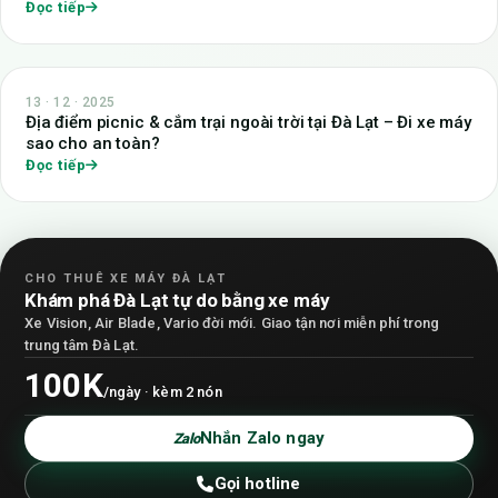
Đọc tiếp
13 · 12 · 2025
Địa điểm picnic & cắm trại ngoài trời tại Đà Lạt – Đi xe máy
sao cho an toàn?
Đọc tiếp
CHO THUÊ XE MÁY ĐÀ LẠT
Khám phá Đà Lạt tự do bằng xe máy
Xe Vision, Air Blade, Vario đời mới. Giao tận nơi miễn phí trong
trung tâm Đà Lạt.
100K
/ngày · kèm 2 nón
Nhắn Zalo ngay
Zalo
Gọi hotline