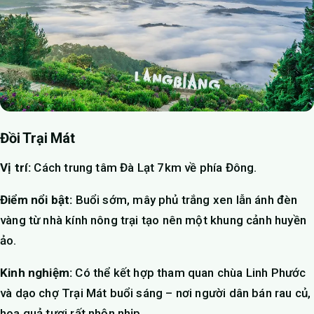
Đồi Trại Mát
Vị trí:
Cách trung tâm Đà Lạt 7km về phía Đông.
Điểm nổi bật:
Buổi sớm, mây phủ trắng xen lẫn ánh đèn
vàng từ nhà kính nông trại tạo nên một khung cảnh huyền
ảo.
Kinh nghiệm:
Có thể kết hợp tham quan chùa Linh Phước
và dạo chợ Trại Mát buổi sáng – nơi người dân bán rau củ,
hoa quả tươi rất nhộn nhịp.