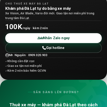
CHO THUÊ XE MÁY ĐÀ LẠT
Khám phá Đà Lạt tự do bằng xe máy
Xe Vision, Air Blade, Vario đời mới. Giao tận nơi miễn phí trong
trung tâm Đà Lạt.
100K
/ngày · kèm 2 nón
Nhắn Zalo ngay
Zalo
Gọi hotline
Mr. Nguyên · 0909.020.903
Không cần đặt cọc
Giao xe tận nơi miễn phí
Kèm 2 nón bảo hiểm QCVN
SẴN SÀNG LÊN ĐƯỜNG?
Thuê xe máy — khám phá Đà Lạt theo cách