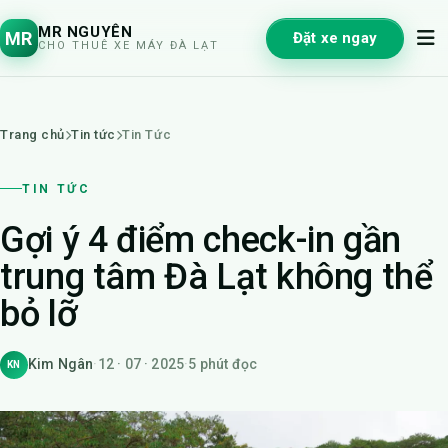
MR NGUYÊN
MR
Đặt xe ngay
CHO THUÊ XE MÁY ĐÀ LẠT
Trang chủ
Tin tức
Tin Tức
TIN TỨC
Gợi ý 4 điểm check-in gần
trung tâm Đà Lạt không thể
bỏ lỡ
Kim Ngân
·
12 · 07 · 2025
·
5 phút đọc
KN