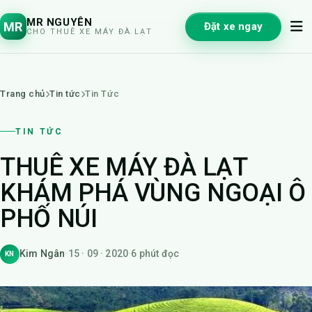
MR NGUYÊN
MR
Đặt xe ngay
CHO THUÊ XE MÁY ĐÀ LẠT
Trang chủ
Tin tức
Tin Tức
TIN TỨC
THUÊ XE MÁY ĐÀ LẠT
KHÁM PHÁ VÙNG NGOẠI Ô
PHỐ NÚI
Kim Ngân
·
15 · 09 · 2020
·
6 phút đọc
KN