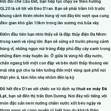
Rời đồi chè Cầu Đất, bạn tiếp tục chạy xe theo hướng
QL20 là sẽ tới với Đèo D’ran. Bạn sẽ phải trầm trồ trước
khung cảnh thiên nhiên hùng vỹ nơi đây khi vượt qua cung
đèo gian khó gần 10km trong làn sương mù bủa vây.
Điểm đầu tiên bạn nhìn thấy sẽ là đập thủy điện Đa Nhim
trong xanh và rộng lớn. Bạn sẽ sững sờ trước phong cảnh
hùng vĩ, những ngọn núi trùng điệp phủ đầy cây xanh trong
những đám mây huyền ảo. Ở giữa là vùng hồ đầy nước,
chắn ngang bởi một con đập và bên dưới thấp thoáng vài
mái nhà gợi cho ta liên tưởng đến một vùng quê phố núi
thật yên ả, tâm hồn nhẹ nhõm đến lạ kỳ.
Đổ hết đèo D’ran với chiếc xe từ dịch vụ
thuê xe máy Đà
Lạt
, bạn sẽ đến thị trấn Đơn Dương. Nơi đây nổi tiếng với
món đặc sản nem nướng chấm nước xốt béo ngậy và
thơm ngon vô cùng quyến rũ biết bao du khách thập