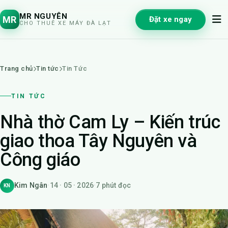
MR NGUYÊN
MR
Đặt xe ngay
CHO THUÊ XE MÁY ĐÀ LẠT
Trang chủ
Tin tức
Tin Tức
TIN TỨC
Nhà thờ Cam Ly – Kiến trúc
giao thoa Tây Nguyên và
Công giáo
Kim Ngân
·
14 · 05 · 2026
·
7 phút đọc
KN