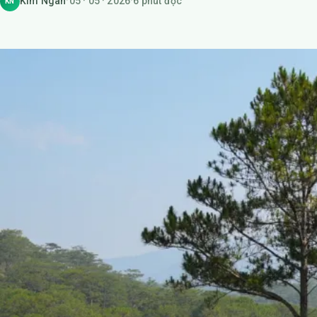
Kim Ngân
·
05 · 05 · 2026
·
6 phút đọc
KN