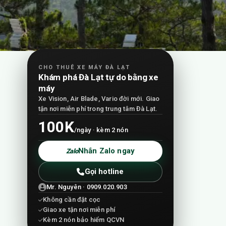
CHO THUÊ XE MÁY ĐÀ LẠT
Khám phá Đà Lạt tự do bằng xe
máy
Xe Vision, Air Blade, Vario đời mới. Giao
tận nơi miễn phí trong trung tâm Đà Lạt.
100K
/ngày · kèm 2 nón
Nhắn Zalo ngay
Zalo
Gọi hotline
Mr. Nguyên · 0909.020.903
Không cần đặt cọc
Giao xe tận nơi miễn phí
Kèm 2 nón bảo hiểm QCVN