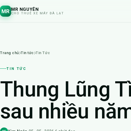
MR NGUYÊN
MR
CHO THUÊ XE MÁY ĐÀ LẠT
Trang chủ
Tin tức
Tin Tức
TIN TỨC
Thung Lũng Tì
sau nhiều nă