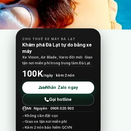
CHO THUÊ XE MÁY ĐÀ LẠT
Khám phá Đà Lạt tự do bằng xe
máy
Xe Vision, Air Blade, Vario đời mới. Giao
tận nơi miễn phí trong trung tâm Đà Lạt.
100K
/ngày · kèm 2 nón
Nhắn Zalo ngay
Zalo
Gọi hotline
Mr. Nguyên · 0909.020.903
Không cần đặt cọc
Giao xe tận nơi miễn phí
Kèm 2 nón bảo hiểm QCVN