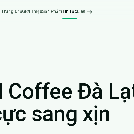
Trang Chủ
Giới Thiệu
Sản Phẩm
Tin Tức
Liên Hệ
l Coffee Đà Lạ
cực sang xịn