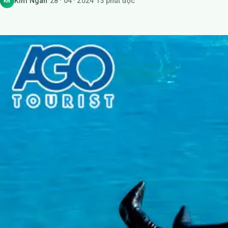
Kim Ngân
·
28 · 04 · 2024
·
13 phút đọc
KN