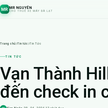
MR NGUYÊN
MR
CHO THUÊ XE MÁY ĐÀ LẠT
Trang chủ
Tin tức
Tin Tức
TIN TỨC
Vạn Thành Hil
đến check in 