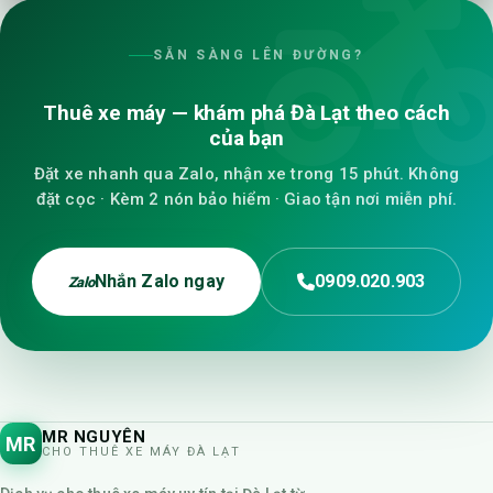
SẴN SÀNG LÊN ĐƯỜNG?
Thuê xe máy — khám phá Đà Lạt theo cách
của bạn
Đặt xe nhanh qua Zalo, nhận xe trong 15 phút. Không
đặt cọc · Kèm 2 nón bảo hiểm · Giao tận nơi miễn phí.
Nhắn Zalo ngay
0909.020.903
Zalo
MR NGUYÊN
MR
CHO THUÊ XE MÁY ĐÀ LẠT