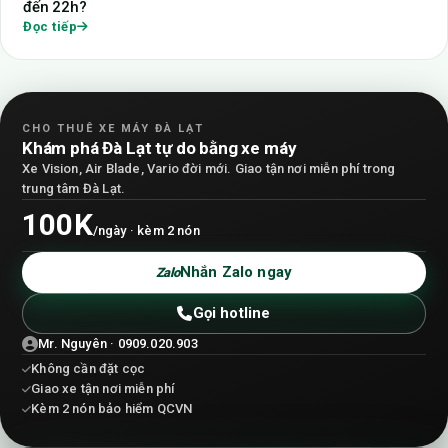
đến 22h?
Đọc tiếp
CHO THUÊ XE MÁY ĐÀ LẠT
Khám phá Đà Lạt tự do bằng xe máy
Xe Vision, Air Blade, Vario đời mới. Giao tận nơi miễn phí trong
trung tâm Đà Lạt.
100K
/ngày · kèm 2 nón
Nhắn Zalo ngay
Zalo
Gọi hotline
Mr. Nguyên · 0909.020.903
Không cần đặt cọc
Giao xe tận nơi miễn phí
Kèm 2 nón bảo hiểm QCVN