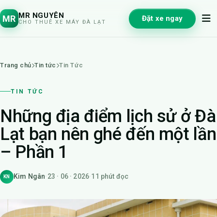
MR NGUYÊN
MR
Đặt xe ngay
CHO THUÊ XE MÁY ĐÀ LẠT
Trang chủ
Tin tức
Tin Tức
TIN TỨC
Những địa điểm lịch sử ở Đà
Lạt bạn nên ghé đến một lần
– Phần 1
Kim Ngân
·
23 · 06 · 2026
·
11 phút đọc
KN