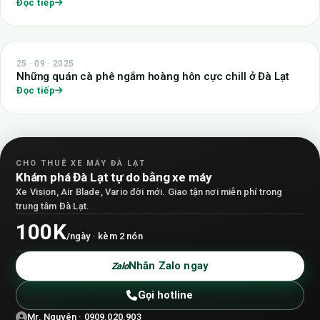
Đọc tiếp
25 · 09 · 2025
Những quán cà phê ngắm hoàng hôn cực chill ở Đà Lạt
Đọc tiếp
CHO THUÊ XE MÁY ĐÀ LẠT
Khám phá Đà Lạt tự do bằng xe máy
Xe Vision, Air Blade, Vario đời mới. Giao tận nơi miễn phí trong
trung tâm Đà Lạt.
100K
/ngày · kèm 2 nón
Nhắn Zalo ngay
Zalo
Gọi hotline
Mr. Nguyên · 0909.020.903