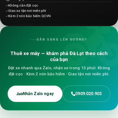
Không cần đặt cọc
Giao xe tận nơi miễn phí
Kèm 2 nón bảo hiểm QCVN
SẴN SÀNG LÊN ĐƯỜNG?
Thuê xe máy — khám phá Đà Lạt theo cách
của bạn
Đặt xe nhanh qua Zalo, nhận xe trong 15 phút. Không
đặt cọc · Kèm 2 nón bảo hiểm · Giao tận nơi miễn phí.
Nhắn Zalo ngay
0909.020.903
Zalo