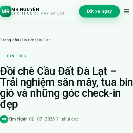
MR NGUYÊN
MR
Đặt xe ngay
CHO THUÊ XE MÁY ĐÀ LẠT
Trang chủ
Tin tức
Tin Tức
TIN TỨC
Đồi chè Cầu Đất Đà Lạt –
Trải nghiệm săn mây, tua bin
gió và những góc check-in
đẹp
Kim Ngân
·
02 · 07 · 2026
·
11 phút đọc
KN